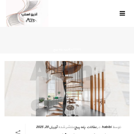
HOME
»
کاربرد پله پیج
توسط
habibi
در
مقالات پله پیچ
منتشر شده
آوریل 20, 2025