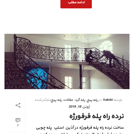
ادامه مطلب
توسط
habibi
در
پله پیچ
,
پله گرد
,
مقالات پله پیچ
منتشر شده
ژوئن 18, 2019
نرده راه پله فرفورژه
0
ساخت نرده راه پله فرفورژه در آذین استپ پله چوبی