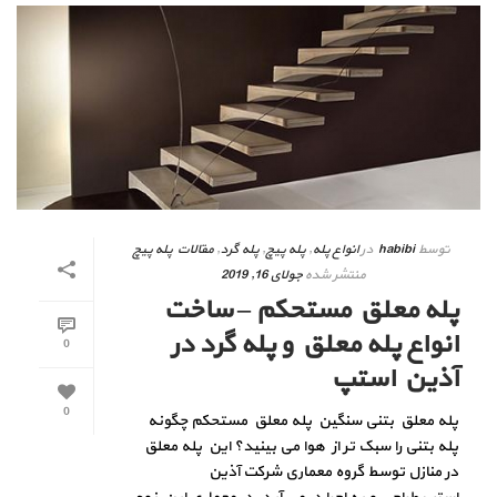
توسط
habibi
در
انواع پله
,
پله پیچ
,
پله گرد
,
مقالات پله پیچ
منتشر شده
جولای 16, 2019
پله معلق مستحکم – ساخت
انواع پله معلق و پله گرد در
0
آذین استپ
0
پله معلق بتنی سنگین پله معلق مستحکم چگونه
پله بتنی را سبک تر از هوا می بینید؟ این پله معلق
در منازل توسط گروه معماری شرکت آذین