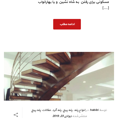
مسکونی برای رفتن به شاه نشین و یا بهارخواب
[...]
ادامه مطلب
توسط
habibi
در
انواع پله
,
پله پیچ
,
پله گرد
,
مقالات پله پیچ
منتشر شده
جولای 23, 2019