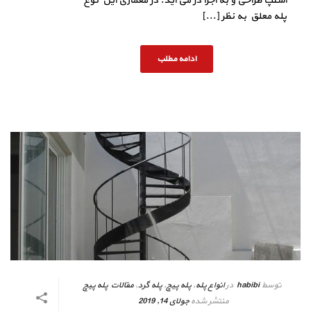
استپ طراحی و به اجرا در می آید. در معماری این نوع
پله معلق به نظر [...]
ادامه مطلب
توسط
habibi
در
انواع پله
,
پله پیچ
,
پله گرد
,
مقالات پله پیچ
منتشر شده
جولای 14, 2019