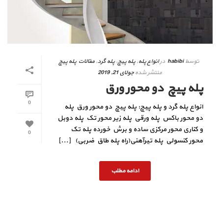
توسط
habibi
در
انواع پله
,
پله پیچ
,
پله گرد
,
مقالات پله پیچ
منتشر شده
جولای 21, 2019
پله پیچ دو محور ورق
0
انواع پله گرد و پله پیچ: پله پیچ دو محور ورق پله
دو محور باکس پله ورقی پله زیر محور تک پله دوبل
و کناری محور مرکزی ساده و برش خورده پله تک
0
محور کنسولی پله تیرآهنی(راه پله طاق ضربی) [...]
ادامه مطلب