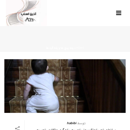
HOME
»
پله پیچ ها و پله گرد ها
توسط
habibi
در
انواع پله
,
پله اکسپوز
,
پله پیچ
,
پله گرد
,
مقالات پله پیچ