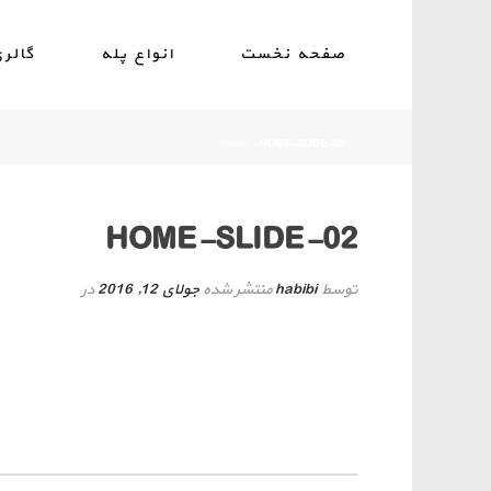
صفحه نخست
انواع پله
گالر
HOME
»
HOME-SLIDE-02
HOME-SLIDE-02
توسط
habibi
منتشر شده
جولای 12, 2016
در