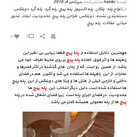
توسط
habibi
منتشر شده
سپتامبر 4, 2018
در
انواع پله
,
پلکان
,
پله اکسپوز
,
پله پیچ
,
پله گرد
,
پله گرد دوبلکس
,
دسته‌بندی نشده
,
دوبلکس
,
طراحی پله پیچ
,
محدودیت ابعاد
,
محور
میانی
,
مقالات پله پیچ
0
0
مهمترین دلایل استفاده از
پله پیچ
قطعا زیبایی بی نظیر این
راهپله ها و اثر فوق العاده
پله پیچ
بر روی محیط اطراف خود می
باشد. از همین رو است که از زمان های گذشته در اکثر قصرها و
عمارات از این راهپله ها استفاده می شد و اکنون هم در فضای
داخلی و خارجی خیلی از هتل ها و ویلا های دوبلکس از این پله پیچ
ها استفاده شده است.دلیل دیگر انتخاب این
پله پیچ
ها
محدودیت در فضای اجرای پله است زیرا فضای اشغال شده در
پله
پیچ
ها از پله معمولی همیشه کمتر می باشد.