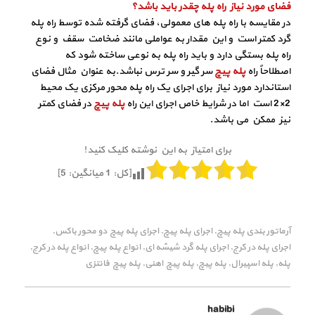
فضای مورد نیاز راه پله چقدر باید باشد؟
در مقایسه با راه پله های معمولی، فضای گرفته شده توسط راه پله
گرد کمتر است و این مقدار به عواملی مانند ضخامت سقف و نوع
راه پله بستگی دارد و باید راه پله به نوعی ساخته شود که
اصطلاحاً راه
پله پیچ
سر گیر و سر ترس نباشد.به عنوان مثال فضای
استاندارد مورد نیاز برای اجرای یک راه پله محور مرکزی یک محیط
2×2 است اما در شرایط خاص اجرای این راه
پله پیچ
در فضای کمتر
نیز ممکن می باشد.
برای امتیاز به این نوشته کلیک کنید!
[کل:
1
میانگین:
5
]
آرماتور بندی پله پیچ
اجرای پله پیچ
اجرای پله پیچ دو محور باکس
,
,
,
اجرای پله در کرج
اجرای پله گرد شیشه ای
انواع پله پیچ
انواع پله در کرج
,
,
,
,
پله
پله اسپیرال
پله پیچ
پله پیچ اهنی
پله پیچ فانتزی
,
,
,
,
habibi