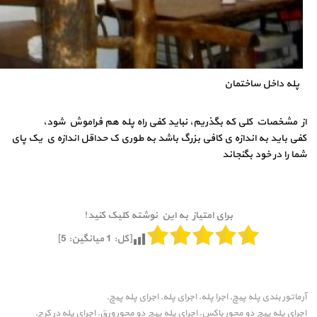
پله داخل ساختمان
از مشخصات کلی که بگذریم، نباید کفی راه پله هم فراموش شود،
کفی باید به اندازه ی کافی بزرگ باشد به طوری ک حداقل اندازه ی یک پای
شما را در خود بگنجاند
برای امتیاز به این نوشته کلیک کنید!
[کل:
1
میانگین:
5
]
آرماتور بندی پله پیچ
اجرا پله
اجرای پله
اجرای پله پیچ
,
,
,
,
اجرای پله پیچ دو محور باکس
اجرای پله پیچ دو محور ورق
اجرای پله در کرج
,
,
,