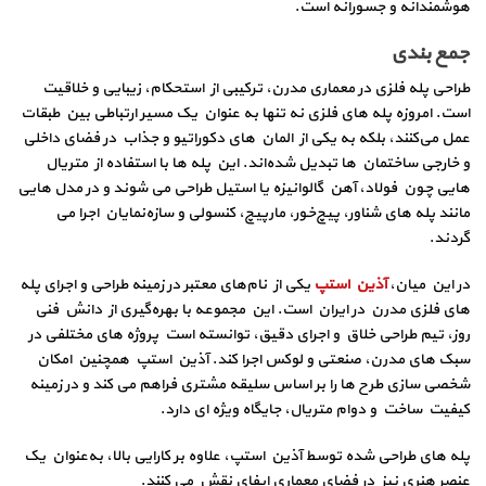
هوشمندانه و جسورانه است.
جمع‌ بندی
طراحی پله فلزی در معماری مدرن، ترکیبی از استحکام، زیبایی و خلاقیت
است. امروزه پله‌ های فلزی نه‌ تنها به عنوان یک مسیر ارتباطی بین طبقات
عمل می‌کنند، بلکه به یکی از المان‌ های دکوراتیو و جذاب در فضای داخلی
و خارجی ساختمان‌ ها تبدیل شده‌اند. این پله‌ ها با استفاده از متریال‌
هایی چون فولاد، آهن گالوانیزه یا استیل طراحی می‌ شوند و در مدل‌ هایی
مانند پله‌ های شناور، پیچ‌خور، مارپیچ، کنسولی و سازه‌نمایان اجرا می‌
گردند.
در این میان،
آذین استپ
یکی از نام‌های معتبر در زمینه طراحی و اجرای پله‌
های فلزی مدرن در ایران است. این مجموعه با بهره‌گیری از دانش فنی
روز، تیم طراحی خلاق و اجرای دقیق، توانسته است پروژه‌ های مختلفی در
سبک‌ های مدرن، صنعتی و لوکس اجرا کند. آذین استپ همچنین امکان
شخصی‌ سازی طرح‌ ها را بر اساس سلیقه مشتری فراهم می‌ کند و در زمینه
کیفیت ساخت و دوام متریال، جایگاه ویژه‌ ای دارد.
پله‌ های طراحی‌ شده توسط آذین استپ، علاوه بر کارایی بالا، به‌عنوان یک
عنصر هنری نیز در فضای معماری ایفای نقش می‌ کنند.