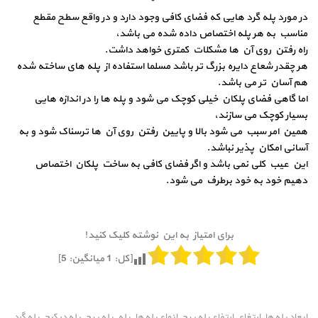
در مورد پله گرد هایی که فضای کافی وجود دارد و در واقع سطح مقطع
مناسب به هر پله اختصاص داده شده می باشد،
راه رفتن روی آن ها مشکلات کمتری خواهد داشت.
هر چقدر شعاع دایره بزرگ تر باشد مسلما استفاده از پله های ساخته شده
هم آسان تر می باشد.
اما گاهی فضای پلکان خیلی کوچک می شود و پله ها را در اندازه هایی
بسیار کوچک می سازند،
همین امر سبب می شود بالا و پایین رفتن روی آن ها ترسناک شود و به
آسانی امکان پذیر نباشد.
این عیب کلی نمی باشد و اگر فضای کافی به ساخت پلکان اختصاص
دهیم خود به خود برطرف می شود.
برای امتیاز به این نوشته کلیک کنید!
[کل:
1
میانگین:
5
]
ابعاد پله ها
ارتغاع
ارتفاع پله پیچ
انواع پله ها
پله
پله پیچ
پله در کرج
پله گرد
,
,
,
,
,
,
,
,