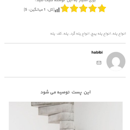
برای امتیاز به این نوشته کلیک کنید!
[کل:
1
میانگین:
5
]
انواع پله
انواع پله پیچ
انواع پله گرد
پله
کف پله
,
,
,
,
habibi
این پست توصیه می شود