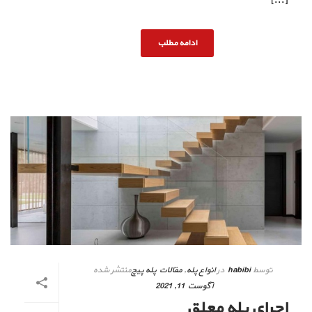
[...]
ادامه مطلب
توسط
habibi
در
انواع پله
,
مقالات پله پیچ
منتشر شده
آگوست 11, 2021
اجرای پله معلق