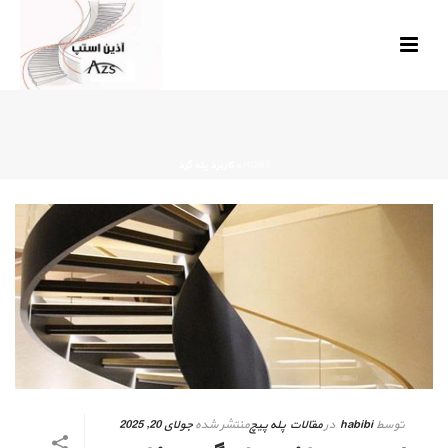
HOME
»
کاربرد پله گرد
توسط
habibi
در
مقالات پله پیچ
منتشر شده
جولای 20, 2025