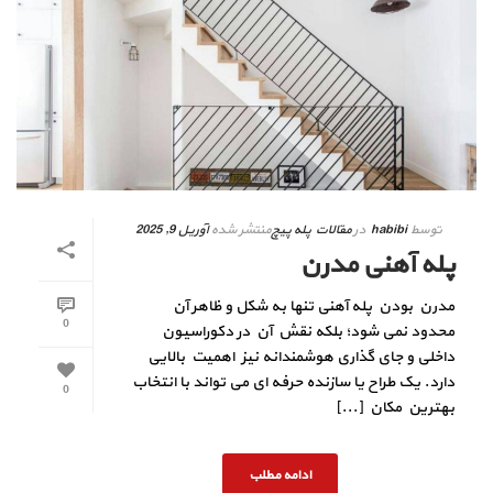
توسط
habibi
در
مقالات پله پیچ
منتشر شده
آوریل 9, 2025
پله آهنی مدرن
مدرن بودن پله آهنی تنها به شکل و ظاهر آن
0
محدود نمی‌ شود؛ بلکه نقش آن در دکوراسیون
داخلی و جای‌ گذاری هوشمندانه نیز اهمیت بالایی
دارد. یک طراح یا سازنده حرفه‌ ای می‌ تواند با انتخاب
0
بهترین مکان [...]
ادامه مطلب