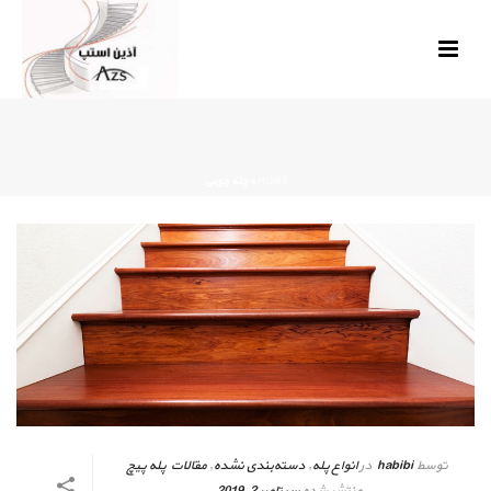
HOME
»
چله چوبی
توسط
habibi
در
انواع پله
,
دسته‌بندی نشده
,
مقالات پله پیچ
منتشر شده
سپتامبر 2, 2019