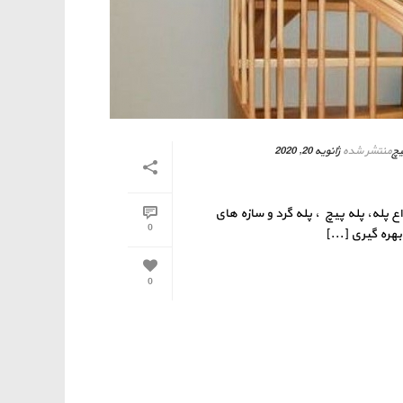
یچ
منتشر شده
ژانویه 20, 2020
ع پله، پله پیچ ، پله گرد و سازه های
0
هره گیری [...]
0