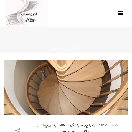
HOME
»
پله گرد در تهران
توسط
habibi
در
انواع پله
,
پله گرد
,
مقالات پله پیچ
منتشر
شده
آگوست 28, 2021