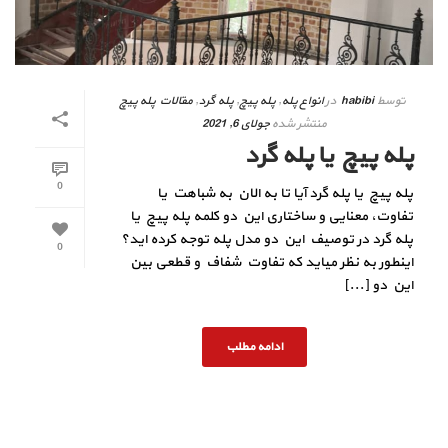
توسط
habibi
در
انواع پله
,
پله پیچ
,
پله گرد
,
مقالات پله پیچ
منتشر شده
جولای 6, 2021
پله پیچ یا پله گرد
0
پله پیچ یا پله گرد آیا تا به الان به شباهت یا
تفاوت، معنایی و ساختاری این دو کلمه پله پیچ یا
پله گرد در توصیف این دو مدل پله توجه کرده اید؟
0
اینطور به نظر میاید که تفاوت شفاف و قطعی بین
این دو [...]
ادامه مطلب