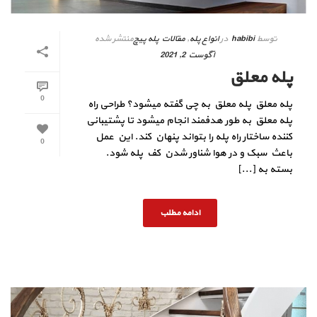
توسط
habibi
در
انواع پله
,
مقالات پله پیچ
منتشر شده
آگوست 2, 2021
پله معلق
0
پله معلق پله معلق به چی گفته میشود؟ طراحی راه
پله معلق به طور هدفمند انجام میشود تا پشتیبانی
کننده ساختار راه پله را بتواند پنهان کند. این عمل
0
باعث سبک و در هوا شناور شدن کف پله شود.
بسته به [...]
ادامه مطلب