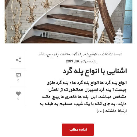
توسط
habibi
در
انواع پله
,
پله گرد
,
مقالات پله پیچ
منتشر
شده
جولای 20, 2021
اشنایی با انواع پله گرد
0
انواع پله گرد ها انواع پله گرد ها ( پله گرد فلزی
چیست؟ پله گرد اسپیرال همانطور که از نامش
مشخص میباشد، این پله ها ظاهری مارپیچ مانند
0
دارند. به جای آنکه با یک شیب مسقیم به طبقه به
ارتباط داشته [...]
ادامه مطلب