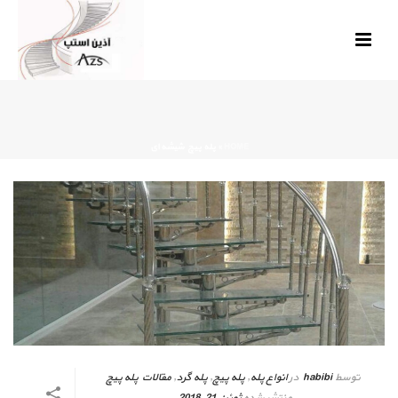
HOME
»
پله پیچ شیشه ای
توسط
habibi
در
انواع پله
,
پله پیچ
,
پله گرد
,
مقالات پله پیچ
منتشر شده
ژوئن 21, 2018