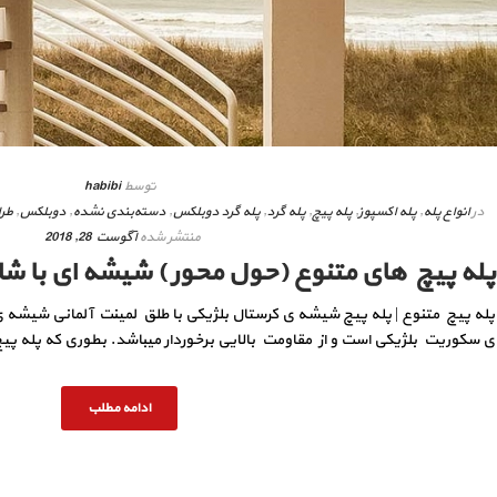
توسط
habibi
در
انواع پله
,
پله اکسپوز
,
پله پیچ
,
پله گرد
,
پله گرد دوبلکس
,
دسته‌بندی نشده
,
دوبلکس
,
طرا
منتشر شده
آگوست 28, 2018
پله پیچ های متنوع (حول محور ) شیشه ای با 
پله پیچ متنوع | پله پیچ شیشه ی کرستال بلژیکی با طلق لمینت آلمانی شیشه 
ی سکوریت بلژیکی است و از مقاومت بالایی برخوردار میباشد. بطوری که پله پیچ در
ادامه مطلب