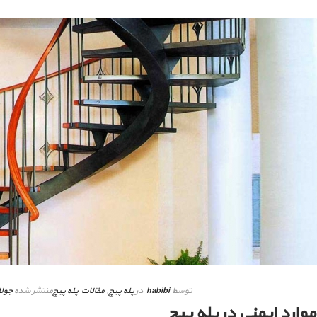
توسط
habibi
در
پله پیچ
,
مقالات پله پیچ
منتشر شده
جولای 18
موارد ایمنی در پله پیچ