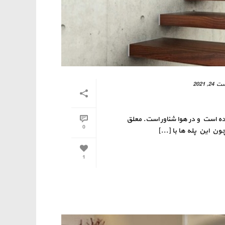
2, 2021
مده است و در هوا شناور است. معلق
0
 این پله ها با [...]
1