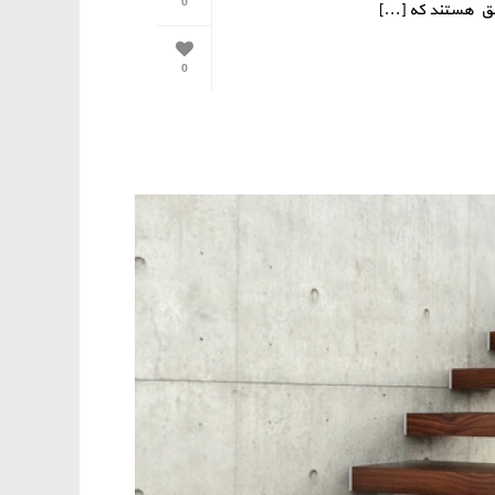
0
لق هستند که [...]
0