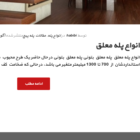
توسط
habibi
در
انواع پله
,
مقالات پله پیچ
منتشر شده
آگوست 
انواع پله معلق
انواع پله معلق پله معلق بتونی پله معلق بتونی در حال حاضر یک طرح محبوب
استانداردشان از 700 تا 1300 میلیمتر متغیر می باشد، در حالی که ضخامت کف پله های معلق بتونی از 60 میلی [...]
ادامه مطلب