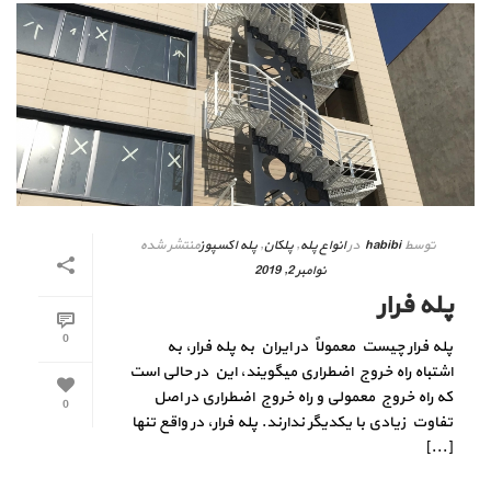
توسط
habibi
در
انواع پله
,
پلکان
,
پله اکسپوز
منتشر شده
نوامبر 2, 2019
پله فرار
0
پله فرار چیست معمولاً در ایران به پله فرار، به
اشتباه راه خروج اضطراری میگویند، این در حالی است
كه راه خروج معمولی و راه خروج اضطراری در اصل
0
تفاوت زیادی با یكدیگر ندارند. پله فرار، در واقع تنها
[...]