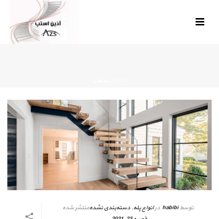
HOME
»
پله فلزی
توسط
habibi
در
انواع پله
,
دسته‌بندی نشده
منتشر شده
فوریه 23, 2021