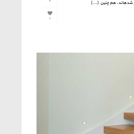
0
ع شدهاند، هم چنین [...]
1