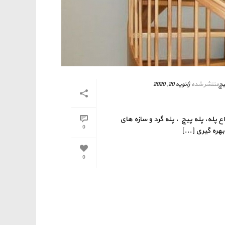
یچ
منتشر شده
ژانویه 20, 2020
ع پله، پله پیچ ، پله گرد و سازه های
0
هره گیری [...]
0