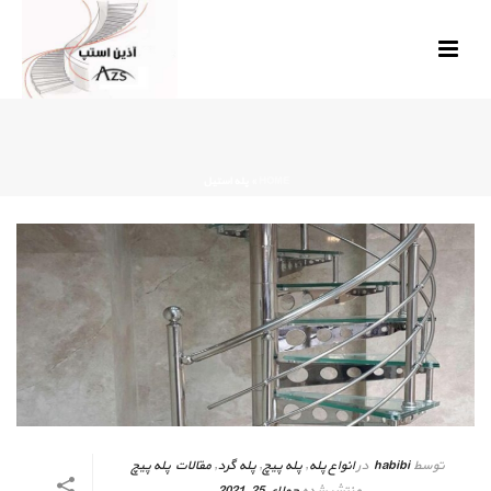
HOME
»
پله استیل
توسط
habibi
در
انواع پله
,
پله پیچ
,
پله گرد
,
مقالات پله پیچ
منتشر شده
جولای 25, 2021