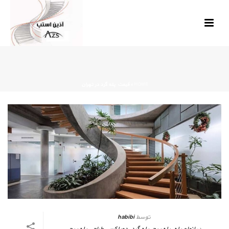
HOME
»
قیمت پله گرد در تهران
توسط
habibi
در
انواع پله
,
پله پیچ
,
پله گرد
,
دوبلکس
,
طراحی پله پیچ
,