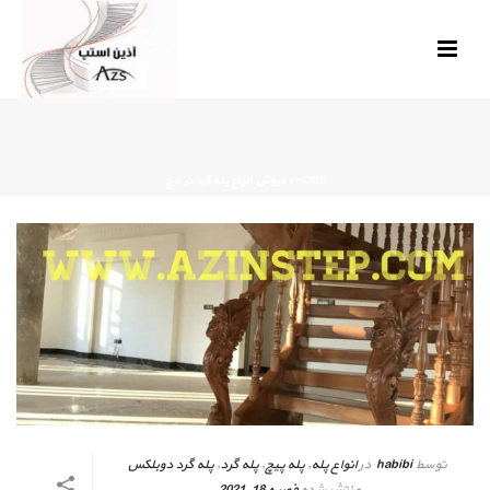
HOME
»
فروش انواع پله گرد در کرج
توسط
habibi
در
انواع پله
,
پله پیچ
,
پله گرد
,
پله گرد دوبلکس
منتشر شده
فوریه 18, 2021