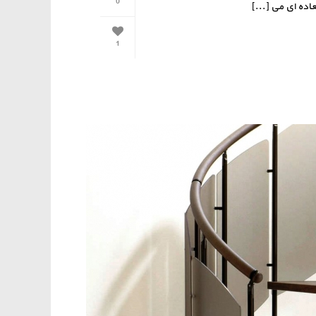
0
اده ای می [...]
1