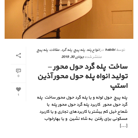
توسط
habibi
در
انواع پله
,
پله پیچ
,
پله گرد
,
مقالات پله پیچ
منتشر شده
جولای 30, 2019
ساخت پله گرد حول محور –
تولید انواه پله حول محور آذین
0
استپ
1
پله پیچ حول لوله و یا پله گرد حول محور ساخت پله
گرد حول محور کاربرد پله گرد حول محور پله با
شعاع خیل کم بیشتر با کاربردهای تجاری و یا کاربرد
مسکونی برای رفتن به شاه نشین و یا بهارخواب
[...]