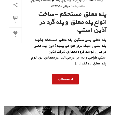
توسط
habibi
در
انواع پله
,
پله پیچ
,
پله گرد
,
مقالات پله پیچ
منتشر شده
جولای 16, 2019
پله معلق مستحکم – ساخت
انواع پله معلق و پله گرد در
0
آذین استپ
0
پله معلق بتنی سنگین پله معلق مستحکم چگونه
پله بتنی را سبک تر از هوا می بینید؟ این پله معلق
در منازل توسط گروه معماری شرکت آذین
استپ طراحی و به اجرا در می آید. در معماری این نوع
پله معلق به نظر [...]
ادامه مطلب