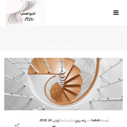
HOME
»
ساخت پله پیچ فلزی
توسط
habibi
در
پله پیچ
منتشر شده
ژوئن 24, 2018