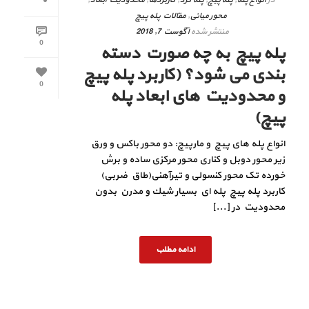
محور میانی
,
مقالات پله پیچ
منتشر شده
آگوست 7, 2018
0
پله پیچ به چه صورت دسته
بندی می شود؟ (کاربرد پله پیچ
0
و محدودیت های ابعاد پله
پیچ)
انواع پله های پیچ و مارپیچ: دو محور باکس و ورق
زیر محور دوبل و کناری محور مرکزی ساده و برش
خورده تک محور کنسولی و تیرآهنی(طاق ضربی)
کاربرد پله پیچ پله اي بسيار شيك و مدرن بدون
محدوديت در [...]
ادامه مطلب