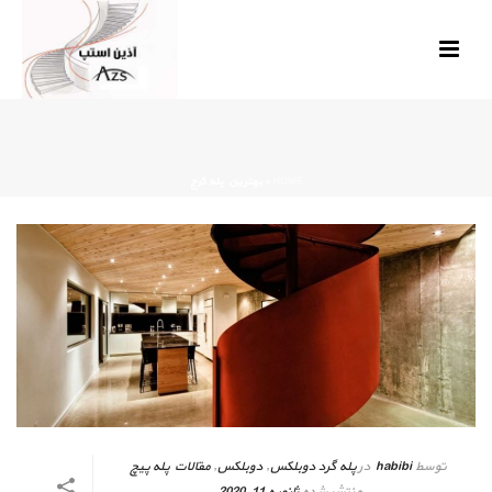
HOME
»
بهترین پله کرج
توسط
habibi
در
پله گرد دوبلکس
,
دوبلکس
,
مقالات پله پیچ
منتشر شده
ژانویه 11, 2020