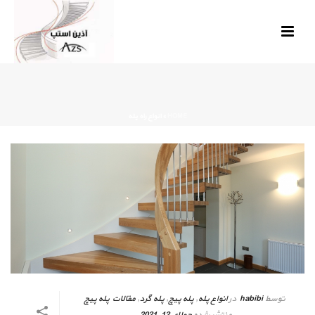
HOME
»
انواع راه پله
توسط
habibi
در
انواع پله
,
پله پیچ
,
پله گرد
,
مقالات پله پیچ
منتشر شده
جولای 12, 2021