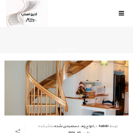
HOME
»
ارتغاع
توسط
habibi
در
انواع پله
,
دسته‌بندی نشده
منتشر شده
مارس 10, 2021