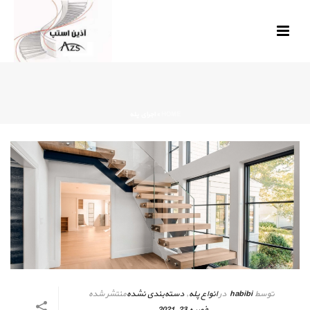
HOME
»
اجرای پله
توسط
habibi
در
انواع پله
,
دسته‌بندی نشده
منتشر شده
فوریه 23, 2021