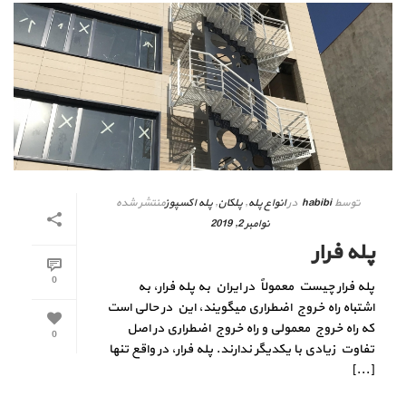
توسط
habibi
در
انواع پله
,
پلکان
,
پله اکسپوز
منتشر شده
نوامبر 2, 2019
پله فرار
0
پله فرار چیست معمولاً در ایران به پله فرار، به
اشتباه راه خروج اضطراری میگویند، این در حالی است
كه راه خروج معمولی و راه خروج اضطراری در اصل
0
تفاوت زیادی با یكدیگر ندارند. پله فرار، در واقع تنها
[...]