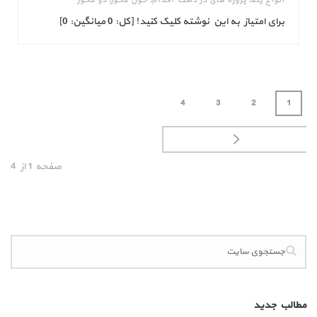
انواع پله
,
پروژه های در دست اقدام
,
حول محور
,
دو محور
برای امتیاز به این نوشته کلیک کنید! [کل: 0 میانگین: 0]
4
3
2
1
صفحه
1
از
4
مطالب جدید